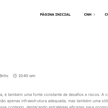
PÁGINA INICIAL
CNH
C
Brito
10:40 am
na, é também uma fonte constante de desafios e riscos. A 
er não apenas infraestrutura adequada, mas também uma sól
esse contexto, destacando estratégias eficazes para promo